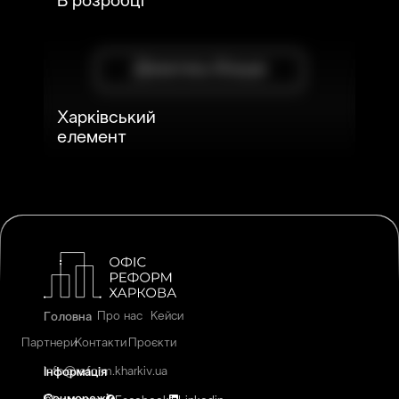
В розробці
Дізнатись більше
Харківський
елемент
Головна
Про нас
Кейси
Партнери
Контакти
Проєкти
Інформація
info@reform.kharkiv.ua